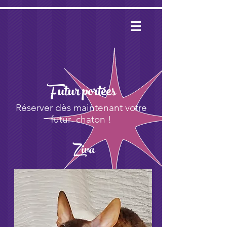
Futur portées
Réserver dès maintenant votre
futur chaton !
Ziva