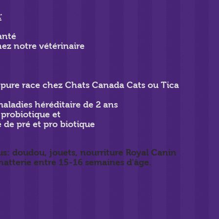
:
anté
hez notre vétérinaire
pure race chez Chats Canada Cats ou Tica
maladies héréditaire de 2 ans
probiotique et
é de pré et
pro biotique
us: doudou, jouets, nourriture Royal Canin
hatterie entre 15-16 semaines d'âge.