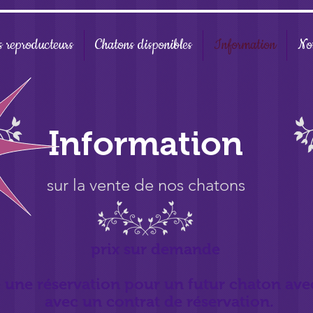
 reproducteurs
Chatons disponibles
Information
No
Information
sur la vente de nos chatons
prix sur demande
ire une réservation pour un futur chaton av
avec un contrat de réservation.