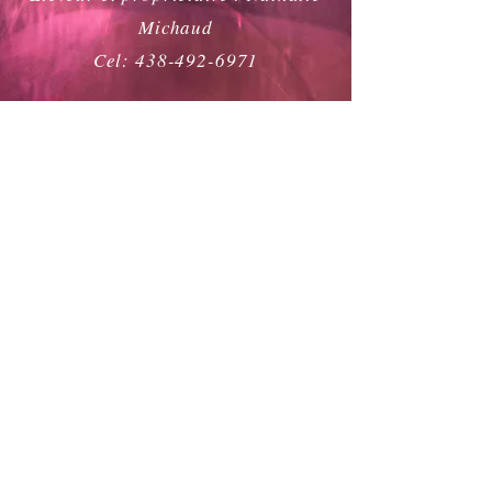
Michaud
Cel:
438-492-6971
Nathalie Michaud
Éleveur professionnel de chats Rex de
Cornouailles
Chatterie Mes Fantaisies
chatteriefantaisies.com
Terrebonne, Québec, Canada
cell.438-492-6971
© 2018 Ce site a été crée par Nathalie Michaud
et Chantal Laurin
POLITIQUE DE CONFIDENTIALITÉ